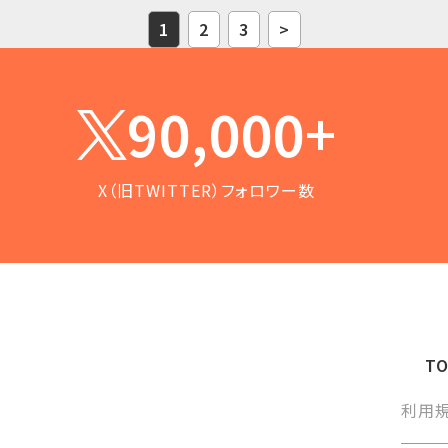
1
2
3
>
90,000+
X（旧TWITTER）フォロワー数
T
利用