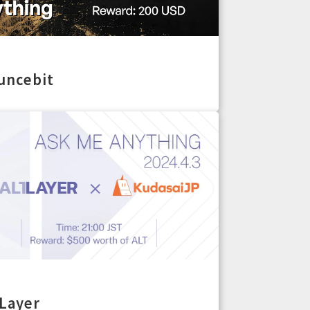
uncebit
tLayer