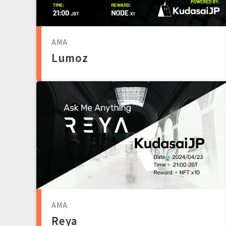
AMA
Lumoz
AMA
Reya